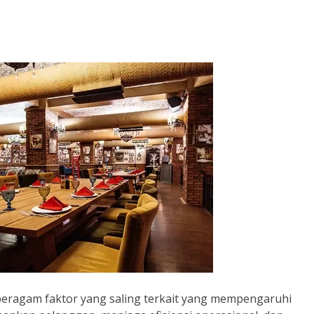
eragam faktor yang saling terkait yang mempengaruhi