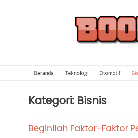
Skip
to
content
Beranda
Teknologi
Otomotif
Bi
Kategori:
Bisnis
Beginilah Faktor-Faktor P