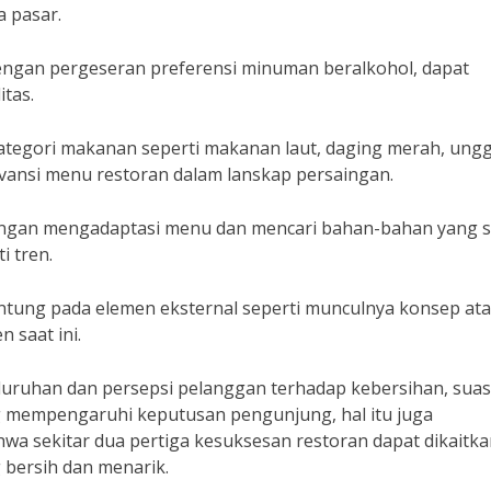
 pasar.
engan pergeseran preferensi minuman beralkohol, dapat
tas.
ategori makanan seperti makanan laut, daging merah, ungg
evansi menu restoran dalam lanskap persaingan.
dengan mengadaptasi menu dan mencari bahan-bahan yang s
 tren.
antung pada elemen eksternal seperti munculnya konsep at
 saat ini.
luruhan dan persepsi pelanggan terhadap kebersihan, suas
 mempengaruhi keputusan pengunjung, hal itu juga
wa sekitar dua pertiga kesuksesan restoran dapat dikaitk
 bersih dan menarik.