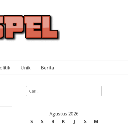
olitik
Unik
Berita
Cari
untuk:
Agustus 2026
S
S
R
K
J
S
M