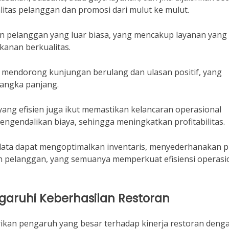
litas pelanggan dan promosi dari mulut ke mulut.
 pelanggan yang luar biasa, yang mencakup layanan yang
kanan berkualitas.
mendorong kunjungan berulang dan ulasan positif, yang
jangka panjang.
yang efisien juga ikut memastikan kelancaran operasional
ngendalikan biaya, sehingga meningkatkan profitabilitas.
k data dapat mengoptimalkan inventaris, menyederhanakan 
n pelanggan, yang semuanya memperkuat efisiensi operasi
garuhi Keberhasilan Restoran
ikan pengaruh yang besar terhadap kinerja restoran deng