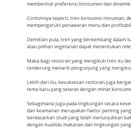
membentuk preferensi konsumen dan dinamika
Contohnya seperti, tren konsumsi minuman, d
mempengaruhi penawaran menu dan profitabili
Demikian pula, tren yang berkembang dalam k
atau pilihan vegetarian dapat menentukan rel
Maka bagi restoran yang mengikuti tren itu 
cenderung menarik pengunjung yang mengikuti
Lebih dari itu, kesuksesan restoran juga berg
tema baru yang selaras dengan minat konsumen
Sebagimana juga pada lingkungan secara kese
dan keamanan merupakan faktor penting yang
berdasarkan studi yang telah menunjukkan bah
dengan kualitas makanan dan lingkungan yang