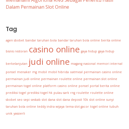
Dalam Permainan Slot Online
Tag
agen sbobet
bandar taruhan bola
bandar taruhan bola online
berita online
casino online
bisnis restoran
gaya hidup
gaya hidup
judi online
berkelanjutan
magang nasional
memori internal
ponsel
menaker
mg
mobil
mobil hibrida
oatmeal
permainan casino online
permainan judi online
permainan roulette online
permainan slot online
permainan togel online
platform casino online
ponsel
portal berita online
prediksi togel
prediksi togel hk
pulau sark
rng
roulette
roulette online
sbobet
seo
sepi
seskab
slot dana
slot dana deposit 10k
slot online
sunyi
taruhan bola online
teddy indra wijaya
tema slot gacor
togel online
tubuh
unik
yassierli