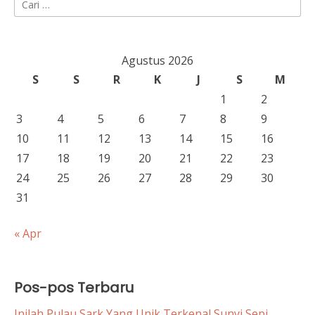
untuk:
Agustus 2026
S
S
R
K
J
S
M
1
2
3
4
5
6
7
8
9
10
11
12
13
14
15
16
17
18
19
20
21
22
23
24
25
26
27
28
29
30
31
« Apr
Pos-pos Terbaru
Inilah Pulau Sark Yang Unik Terkenal Sunyi Sepi