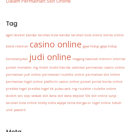
Dalam Permainan Slot Online
Tag
agen sbobet
bandar taruhan bola
bandar taruhan bola online
berita online
casino online
bisnis restoran
gaya hidup
gaya hidup
judi online
berkelanjutan
magang nasional
memori internal
ponsel
menaker
mg
mobil
mobil hibrida
oatmeal
permainan casino online
permainan judi online
permainan roulette online
permainan slot online
permainan togel online
platform casino online
ponsel
portal berita online
prediksi togel
prediksi togel hk
pulau sark
rng
roulette
roulette online
sbobet
seo
sepi
seskab
slot dana
slot dana deposit 10k
slot online
sunyi
taruhan bola online
teddy indra wijaya
tema slot gacor
togel online
tubuh
unik
yassierli