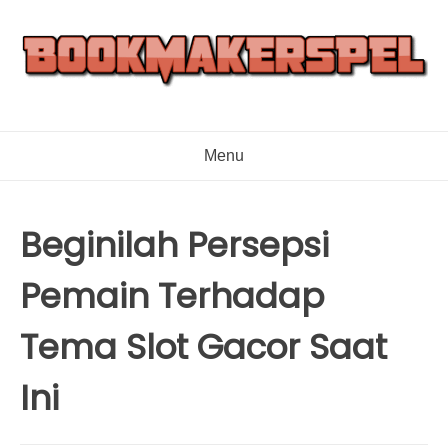
Skip
to
content
Menu
Beginilah Persepsi
Pemain Terhadap
Tema Slot Gacor Saat
Ini