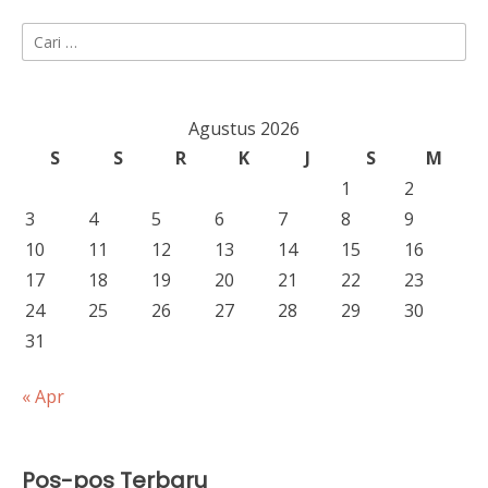
Cari
untuk:
Agustus 2026
S
S
R
K
J
S
M
1
2
3
4
5
6
7
8
9
10
11
12
13
14
15
16
17
18
19
20
21
22
23
24
25
26
27
28
29
30
31
« Apr
Pos-pos Terbaru