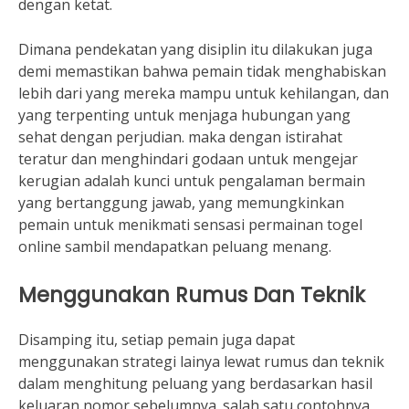
dengan ketat.
Dimana pendekatan yang disiplin itu dilakukan juga
demi memastikan bahwa pemain tidak menghabiskan
lebih dari yang mereka mampu untuk kehilangan, dan
yang terpenting untuk menjaga hubungan yang
sehat dengan perjudian. maka dengan istirahat
teratur dan menghindari godaan untuk mengejar
kerugian adalah kunci untuk pengalaman bermain
yang bertanggung jawab, yang memungkinkan
pemain untuk menikmati sensasi permainan togel
online sambil mendapatkan peluang menang.
Menggunakan Rumus Dan Teknik
Disamping itu, setiap pemain juga dapat
menggunakan strategi lainya lewat rumus dan teknik
dalam menghitung peluang yang berdasarkan hasil
keluaran nomor sebelumnya. salah satu contohnya,