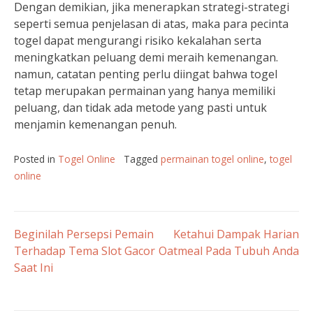
Dengan demikian, jika menerapkan strategi-strategi
seperti semua penjelasan di atas, maka para pecinta
togel dapat mengurangi risiko kekalahan serta
meningkatkan peluang demi meraih kemenangan.
namun, catatan penting perlu diingat bahwa togel
tetap merupakan permainan yang hanya memiliki
peluang, dan tidak ada metode yang pasti untuk
menjamin kemenangan penuh.
Posted in
Togel Online
Tagged
permainan togel online
,
togel
online
Navigasi
Beginilah Persepsi Pemain
Ketahui Dampak Harian
Terhadap Tema Slot Gacor
Oatmeal Pada Tubuh Anda
Saat Ini
pos