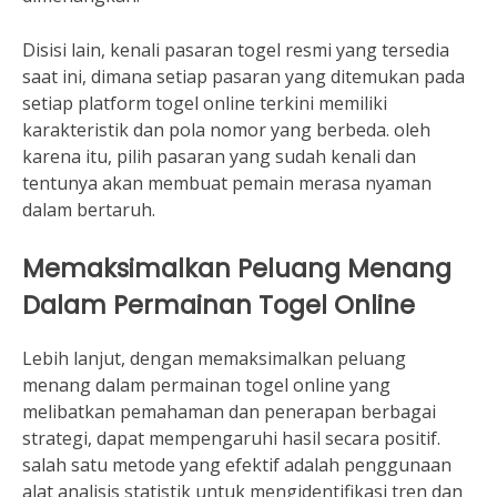
Disisi lain, kenali pasaran togel resmi yang tersedia
saat ini, dimana setiap pasaran yang ditemukan pada
setiap platform togel online terkini memiliki
karakteristik dan pola nomor yang berbeda. oleh
karena itu, pilih pasaran yang sudah kenali dan
tentunya akan membuat pemain merasa nyaman
dalam bertaruh.
Memaksimalkan Peluang Menang
Dalam Permainan Togel Online
Lebih lanjut, dengan memaksimalkan peluang
menang dalam permainan togel online yang
melibatkan pemahaman dan penerapan berbagai
strategi, dapat mempengaruhi hasil secara positif.
salah satu metode yang efektif adalah penggunaan
alat analisis statistik untuk mengidentifikasi tren dan